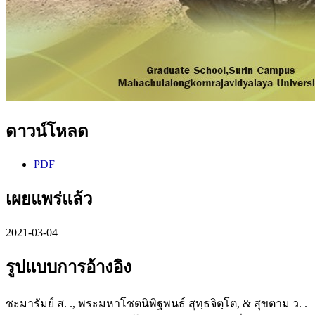
ดาวน์โหลด
PDF
เผยแพร่แล้ว
2021-03-04
รูปแบบการอ้างอิง
ชะมารัมย์ ส. ., พระมหาโชตนิพิฐพนธ์ สุทฺธจิตฺโต, & สุขตาม ว. .