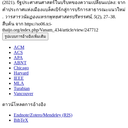
(2021). รัฐประศาสนศาสตร์ในบริบทของความเปลี่ยนแปลง: จาก
คำประกาศแห่งเมืองแบล็คเบิร์กสู่การบริการสาธารณะแนวใหม่
.
วารสารวนัมฎองแหรกพุทธศาสตรปริทรรศน์
,
5
(2), 27–38.
สืบค้น จาก https://so06.tci-
thaijo.org/index.php/Vanam_434/article/view/247712
รูปแบบการอ้างอิงเพิ่มเติม
ACM
ACS
APA
ABNT
Chicago
Harvard
IEEE
MLA
Turabian
Vancouver
ดาวน์โหลดการอ้างอิง
Endnote/Zotero/Mendeley (RIS)
BibTeX