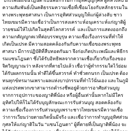
ประเพณีแซนโฎนตาเป็นพิธีกรรมการอุทิศบุญกุศล ผู้ที่ล่วงลับ มี
ความสัมพันธ์เป็นคติธรรมความเชื่อที่เชื่อมโยงกับหลักธรรมใน
ทางพระพุทธศาสนา เป็นการอุทิศส่วนบุญให้แก่ผู้ล่วงลับ ชาว
ไทยเขมรมีความเชื่อว่าเป็นการสงเคราะห์อนุเคราะห์แก่ญาติผู้
วายชนม์ให้ไปเกิดในสุคติโลกสวรรค์ และเป็นการแสดงออกถึง
ความกตัญญูกตเวทีต่อบรรพบุรุษ ความเชื่อเรื่องกรรมที่ทำให้
เกิดเป็นเปรต มีความสอดคล้องกันกับความเชื่อของพระพุทธ
ศาสนา มีการปฏิบัติที่สืบทอดกันมา จึงก่อเกิดประเพณีและพิธีกร
รมแซนโฎนตา ซึ่งได้รับอิทธิพลจากความเชื่อเกี่ยวกับเรื่องของ
จิตวิญญาณว่า หลังจากที่ตายไปแล้ว เชื่อว่าผู้ทำกรรมใดไว้ย่อม
ได้รับผลกรรมนั้น ทำดีได้ขึ้นสวรรค์ ทำชั่วตกนรก เป็นเปรต ต้อง
ทนทุกข์ทรมานเพราะผลแห่งบาปกรรมที่ทำไว้นั่นเอง และในภูมิ
แห่งเปรตพวกเขาสามารถดำรงชีพอยู่ด้วยการอาศัยส่วนบุญ
จากการอุปการะของญาติพี่น้อง หรือผู้อื่นเท่านั้นหากไม่มีใคร
อุทิศไปให้ก็ไม่ได้รับบุญลักษณะการรับส่วนบุญ สอดคล้องกับ
ความเชื่อเรื่องการรับส่วนบุญเพราะชาวไทยเขมรมีความเชื่อ
ว่าการเวียนว่ายตายเกิดนั้นมีจริง และเชื่อว่าการทำบุญอุทิศส่วน
กุศลให้แก่ญาติในวัน “แซนโฎนตา” ผู้ที่ตายที่เป็นญาติพี่น้อง จะ