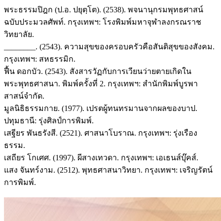
พระธรรมปิฎก (ป.อ. ปยุตฺโต). (2538). พจนานุกรมพุทธศาสน์
ฉบับประมวลศัพท์. กรุงเทพฯ: โรงพิมพ์มหาจุฬาลงกรณราช
วิทยาลัย.
________. (2543). ความสุขของครอบครัวคือสันติสุขของสังคม.
กรุงเทพฯ: สหธรรมิก.
ฟื้น ดอกบัว. (2543). สังสารวัฏกับการเวียนว่ายตายเกิดใน
พระพุทธศาสนา. พิมพ์ครั้งที่ 2. กรุงเทพฯ: สำนักพิมพ์บูรพา
สาสน์จำกัด.
มูลนิธิธรรมกาย. (1977). เปรตผู้ทนทรมานจากผลของบาป.
ปทุมธานี: รุ่งศิลป์การพิมพ์.
เสฐียร พันธรังสี. (2521). ศาสนาโบราณ. กรุงเทพฯ: รุ่งเรือง
ธรรม.
เสถียร โกเศศ. (1997). ผีสางเทวดา. กรุงเทพฯ: เอเธนส์บุ๊คส์.
แสง จันทร์งาม. (2512). พุทธศาสนาวิทยา. กรุงเทพฯ: เจริญรัตน์
การพิมพ์.