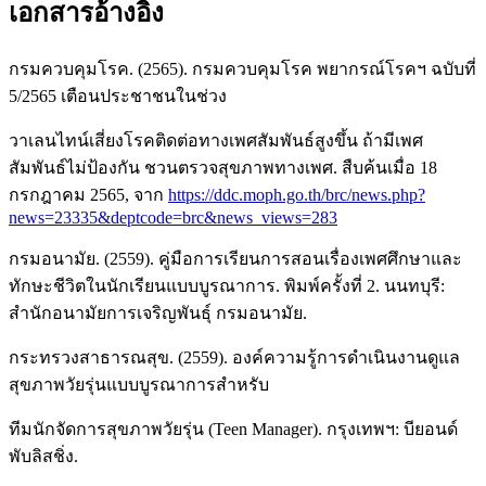
เอกสารอ้างอิง
กรมควบคุมโรค. (2565). กรมควบคุมโรค พยากรณ์โรคฯ ฉบับที่
5/2565 เตือนประชาชนในช่วง
วาเลนไทน์เสี่ยงโรคติดต่อทางเพศสัมพันธ์สูงขึ้น ถ้ามีเพศ
สัมพันธ์ไม่ป้องกัน ชวนตรวจสุขภาพทางเพศ. สืบค้นเมื่อ 18
กรกฎาคม 2565, จาก
https://ddc.moph.go.th/brc/news.php?
news=23335&deptcode=brc&news_views=283
กรมอนามัย. (2559). คู่มือการเรียนการสอนเรื่องเพศศึกษาและ
ทักษะชีวิตในนักเรียนแบบบูรณาการ. พิมพ์ครั้งที่ 2. นนทบุรี:
สำนักอนามัยการเจริญพันธุ์ กรมอนามัย.
กระทรวงสาธารณสุข. (2559). องค์ความรู้การดำเนินงานดูแล
สุขภาพวัยรุ่นแบบบูรณาการสำหรับ
ทีมนักจัดการสุขภาพวัยรุ่น (Teen Manager). กรุงเทพฯ: บียอนด์
พับลิสชิ่ง.