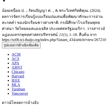
น้อยเหนื่อย ป. ., รัตนปัญญา ศ. ., & พระวิเทศกิตติคุณ. (2024).
ผลการจัดการเรียนรู้แบบเรียนปนเล่นเพื่อพัฒนาทักษะการอ่าน
สะกดคำ ของนักเรียนชาวต่างชาติ: กรณีศึกษาโรงเรียนพุทธ
ศาสนา วัดไทยลอสแองเจลิส ประเทศสหรัฐอเมริกา.
วารสารวนั
มฎองแหรกพุทธศาสตรปริทรรศน์
,
11
(1), 1–18. สืบค้น จาก
https://so06.tci-thaijo.org/index.php/Vanam_434/article/view/267210
รูปแบบการอ้างอิงเพิ่มเติม
ACM
ACS
APA
ABNT
Chicago
Harvard
IEEE
MLA
Turabian
Vancouver
ดาวน์โหลดการอ้างอิง