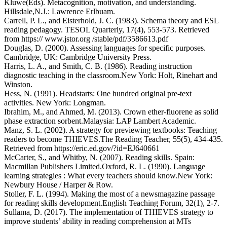
Kluwe(Eds). Metacognition, motivation, and understanding.
Hillsdale,N.J.: Lawrence Erlbuam.
Carrell, P. L., and Eisterhold, J. C. (1983). Schema theory and ESL
reading pedagogy. TESOL Quarterly, 17(4), 553-573. Retrieved
from https:// www.jstor.org /stable/pdf/3586613.pdf
Douglas, D. (2000). Assessing languages for specific purposes.
Cambridge, UK: Cambridge University Press.
Harris, L. A., and Smith, C. B. (1986). Reading instruction
diagnostic teaching in the classroom.New York: Holt, Rinehart and
Winston.
Hess, N. (1991). Headstarts: One hundred original pre-text
activities. New York: Longman.
Ibrahim, M., and Ahmed, M. (2013). Crown ether-fluorene as solid
phase extraction sorbent.Malaysia: LAP Lambert Academic.
Manz, S. L. (2002). A strategy for previewing textbooks: Teaching
readers to become THIEVES.The Reading Teacher, 55(5), 434-435.
Retrieved from https://eric.ed.gov/?id=EJ640661
McCarter, S., and Whitby, N. (2007). Reading skills. Spain:
Macmillan Publishers Limited.Oxford, R. L. (1990). Language
learning strategies : What every teachers should know.New York:
Newbury House / Harper & Row.
Stoller, F. L. (1994). Making the most of a newsmagazine passage
for reading skills development.English Teaching Forum, 32(1), 2-7.
Sullama, D. (2017). The implementation of THIEVES strategy to
improve students’ ability in reading comprehension at MTs