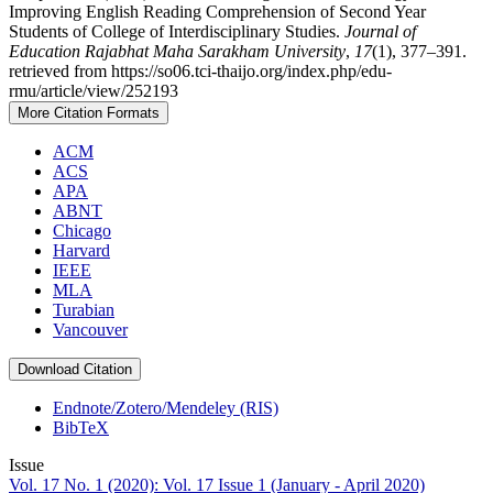
Improving English Reading Comprehension of Second Year
Students of College of Interdisciplinary Studies.
Journal of
Education Rajabhat Maha Sarakham University
,
17
(1), 377–391.
retrieved from https://so06.tci-thaijo.org/index.php/edu-
rmu/article/view/252193
More Citation Formats
ACM
ACS
APA
ABNT
Chicago
Harvard
IEEE
MLA
Turabian
Vancouver
Download Citation
Endnote/Zotero/Mendeley (RIS)
BibTeX
Issue
Vol. 17 No. 1 (2020): Vol. 17 Issue 1 (January - April 2020)