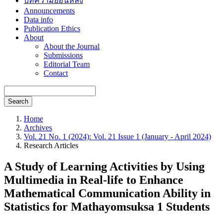
บทความย้อนหลัง
Announcements
Data info
Publication Ethics
About
About the Journal
Submissions
Editorial Team
Contact
Search
Home
Archives
Vol. 21 No. 1 (2024): Vol. 21 Issue 1 (January - April 2024)
Research Articles
A Study of Learning Activities by Using
Multimedia in Real-life to Enhance
Mathematical Communication Ability in
Statistics for Mathayomsuksa 1 Students