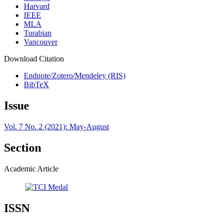
Harvard
IEEE
MLA
Turabian
Vancouver
Download Citation
Endnote/Zotero/Mendeley (RIS)
BibTeX
Issue
Vol. 7 No. 2 (2021): May-August
Section
Academic Article
ISSN