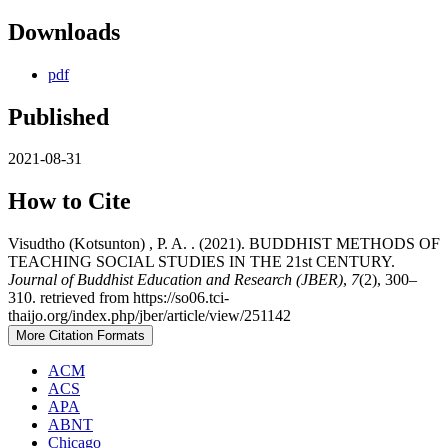
Downloads
pdf
Published
2021-08-31
How to Cite
Visudtho (Kotsunton) , P. A. . (2021). BUDDHIST METHODS OF
TEACHING SOCIAL STUDIES IN THE 21st CENTURY.
Journal of Buddhist Education and Research (JBER)
,
7
(2), 300–
310. retrieved from https://so06.tci-
thaijo.org/index.php/jber/article/view/251142
More Citation Formats
ACM
ACS
APA
ABNT
Chicago