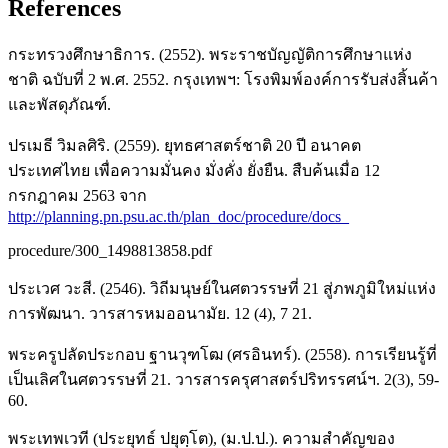
References
กระทรวงศึกษาธิการ. (2552). พระราชบัญญัติการศึกษาแห่ง
ชาติ ฉบับที่ 2 พ.ศ. 2552. กรุงเทพฯ: โรงพิมพ์องค์การรับส่งสิ้นค้า
และพัสดุภัณฑ์.
ปรเมธี วิมลศิริ. (2559). ยุทธศาสตร์ชาติ 20 ปี อนาคต
ประเทศไทย เพื่อความมั่นคง มั่งคั่ง ยั่งยืน. สืบค้นเมื่อ 12
กรกฎาคม 2563 จาก
http://planning.pn.psu.ac.th/plan_doc/procedure/docs_
procedure/300_1498813858.pdf
ประเวศ วะสี. (2546). วิถีมนุษย์ในศตวรรษที่ 21 สู่ภพภูมิใหม่แห่ง
การพัฒนา. วารสารหมออนามัย. 12 (4), 7 21.
พระครูปลัดประกอบ ฐานวุฑโฒ (ศรอินทร์). (2558). การเรียนรู้ที่
เป็นเลิศในศตวรรษที่ 21. วารสารครุศาสตร์ปริทรรศน์ฯ. 2(3), 59-
60.
พระเทพเวที (ประยุทธ์ ปยุตฺโต), (ม.ป.ป.). ความสำคัญของ