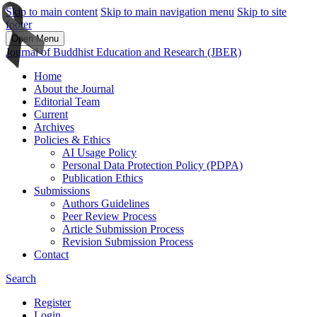
Skip to main content
Skip to main navigation menu
Skip to site
footer
Open Menu
Journal of Buddhist Education and Research (JBER)
Home
About the Journal
Editorial Team
Current
Archives
Policies & Ethics
AI Usage Policy
Personal Data Protection Policy (PDPA)
Publication Ethics
Submissions
Authors Guidelines
Peer Review Process
Article Submission Process
Revision Submission Process
Contact
Search
Register
Login