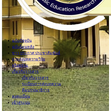
ฉบับปัจจุบัน
ฉบับย้อนหลัง
ข่าว ประกาศ ประชาสัมพันธ์
การส่งบทความวิจัย
จริยธรรม
เกี่ยวกับวารสาร
เกี่ยวกับวารสาร
ระเบียบการส่งบทความ
ทีมบรรณาธิการ
ลงทะเบียน
เข้าสู่ระบบ