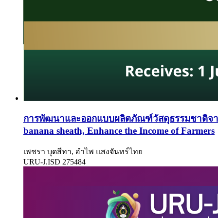
การพัฒนาและออกแบบผลิตภัณฑ์วัสดุธรรมชาติจากก
banana sheath, Enhance the Income of Farmers
เพชรา บุดสีทา, อำไพ แสงจันทร์ไทย
URU-J.ISD 275484