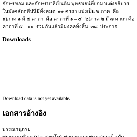
อักษรขอม และอักษรบาลีเป็นต้น พุทธพจน์ที่ยกมาแต่งอธิบาย
ในมังคลัตถทีปนีมีทั้งหมด ๑๑ คาถา แบ่งเป็น ๒ ภาค คือ
๑)ภาค ๑ มี ๔ คาถา คือ คาถาที่ ๑ – ๔ ๒)ภาค ๒ มี ๗ คาถา คือ
คาถาที่ ๕ – ๑๑ รวมกันแล้วมีมงคลทั้งสิ้น ๓๘ ประการ
Downloads
Download data is not yet available.
เอกสารอ้างอิง
บรรณานุกรม
พระธรรมปิฎก (ป.อ. ปยุตฺโต). พจนานุกรมพุทธศาสตร์ ฉบับ