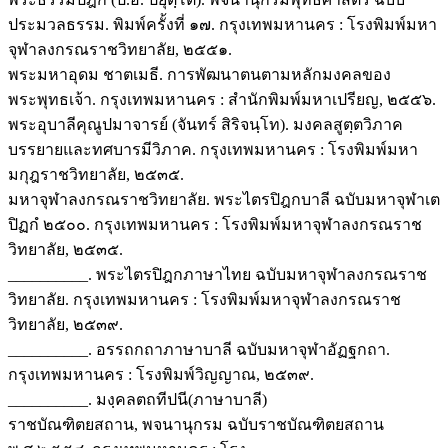
ประมวลธรรม. พิมพ์ครั้งที่ ๑๗. กรุงเทพมหานคร : โรงพิมพ์มหา
จุฬาลงกรณราชวิทยาลัย, ๒๕๕๑.
พระมหาอุดม ชาตเมธี. การพัฒนาตนตามหลักมงคลของ
พระพุทธเจ้า. กรุงเทพมหานคร : สำนักพิมพ์มหาเปรียญ, ๒๕๕๖.
พระอุบาลีคุณูปมาจารย์ (จันทร์ สิริจนฺโท). มงคลสูตฺตวิภาค
บรรยายและทศบารมีวิภาค. กรุงเทพมหานคร : โรงพิมพ์มหา
มกุฎราชวิทยาลัย, ๒๕๓๕.
มหาจุฬาลงกรณราชวิทยาลัย. พระไตรปิฎกบาลี ฉบับมหาจุฬาเต
ปิฏกํ ๒๕๐๐. กรุงเทพมหานคร : โรงพิมพ์มหาจุฬาลงกรณราช
วิทยาลัย, ๒๕๓๕.
__________. พระไตรปิฎกภาษาไทย ฉบับมหาจุฬาลงกรณราช
วิทยาลัย. กรุงเทพมหานคร : โรงพิมพ์มหาจุฬาลงกรณราช
วิทยาลัย, ๒๕๓๙.
__________. อรรถกถาภาษาบาลี ฉบับมหาจุฬาอัฏฐกถา.
กรุงเทพมหานคร : โรงพิมพ์วิญญาณ, ๒๕๓๙.
__________. มงฺคลตถทีปนี(ภาษาบาลี)
ราชบัณฑิตยสถาน, พจนานุกรม ฉบับราชบัณฑิตยสถาน