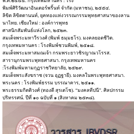
พ.ศ.๒๕๕๔. กรุงเทพมหานคร : โรง
พิมพ์ศิริวัฒนาอินเตอร์พริ้นท์ จำกัด (มหาชน), ๒๕๕๔.
ลิขิต ลิขิตตานนท์, ยุคทองแห่งวรรณกรรมพุทธศาสนาของลาน
นาไทย. เชียงใหม่ : องค์การพุทธ
ศาสนิกสัมพันธ์แห่งโลก, ๒๕๒๓.
สมเด็จพระมหาวีรวงศ์ (พิมพ์ ธมฺมธโร). มงคลยอดชีวิต.
กรุงเทพมหานคร : โรงพิมพ์ชวนพิมพ์, ๒๕๑๘.
สมเด็จพระมหาสมณเจ้า กรมพระยาวชิรญาณวโรรส.
สารานุกรมพระพุทธศาสนา. กรุงเทพมหานคร
:โรงพิมพ์มหามกุฏราชวิทยาลัย, ๒๕๒๙.
สมเด็จพระสังฆราช (จวน อุฏฐายี). มงคลในพระพุทธศาสนา.
พระนคร : โรงพิมพ์ธรรม บรรณาคาร, ๒๕๑๑.
พระธรรมกิตติวงศ์ (ทองดี สุรเตโช). “มงคลทีปนี”. ศิลปกรรม
ปริทรรศน์. ปีที่ ๑๐ ฉบับที่ ๑ (สิงหาคม ๒๕๓๘).