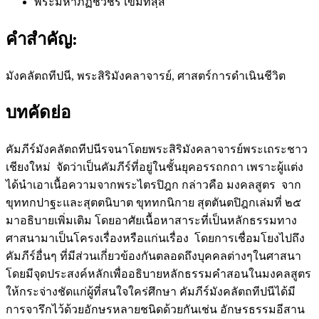
พระมหาภัฏชวัชร์ เขมทสฺสี
คำสำคัญ:
มังคลัตถทีปนี, พระสิริมังคลาจารย์, ศาสตร์การดำเนินชีวิต
บทคัดย่อ
คัมภีร์มังคลัตถทีปนีรจนาโดยพระสิริมังคลาจารย์พระเถระชาว
เชียงใหม่ จัดว่าเป็นคัมภีร์ที่อยู่ในชั้นยุคอรรถกถา เพราะผู้แต่ง
ได้นำเอาเนื้อความจากพระไตรปิฎก กล่าวคือ มงคลสูตร จาก
ขุททกปาฐะและสุตตนิบาต ขุททกนิกาย สุตตันตปิฎกเล่มที่ ๒๕
มาอธิบายเพิ่มเติม โดยอาศัยเนื้อหาสาระที่เป็นหลักธรรมทาง
ศาสนามาเป็นโครงเรื่องหรือแก่นเรื่อง โดยการเชื่อมโยงไปถึง
คัมภีร์อื่นๆ ที่มีส่วนเกี่ยวข้องกันตลอดถึงบุคคลต่างๆในศาสนา
โดยมีจุดประสงค์หลักเพื่ออธิบายหลักธรรมคำสอนในมงคลสูตร
ให้กระจ่างชัดแก่ผู้ที่สนใจใคร่ศึกษา คัมภีร์มังคลัตถทีปนีได้มี
การจารึกไว้ด้วยอักษรหลายชนิดด้วยกันเช่น อักษรธรรมอีสาน