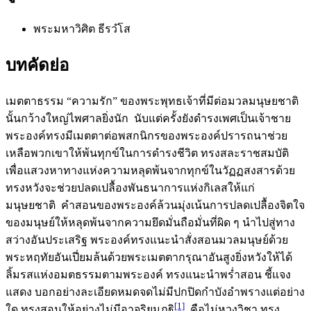
พระมหาวิศิต ธีรวํโส
บทคัดย่อ
เมตตาธรรม “ความรัก” ของพระพุทธเจ้าที่มีต่อมวลมนุษยชาติ
นั้นกว้างใหญ่ไพศาลยิ่งนัก นับแต่ครั้งยังดำรงเพศเป็นเจ้าชาย
พระองค์ทรงมีเมตตาต่อพสกนิกรของพระองค์ปรารถนาช่วย
เหลือพวกเขาให้พ้นทุกข์ในการดำรงชีวิต ทรงสละราชสมบัติ
เพื่อแสวงหาทางแห่งความหลุดพ้นจากทุกข์ในวัฏฏสงสารด้วย
ทรงหวังจะช่วยปลดเปลื้องพันธนาการแห่งกิเลสให้แก่
มนุษยชาติ คำสอนของพระองค์ล้วนมุ่งเน้นการปลดเปลื้องจิตใจ
ของมนุษย์ให้หลุดพ้นจากความยึดมั่นถือมั่นที่ผิด ๆ นำไปสู่ทาง
สว่างอันประเสริฐ พระองค์ทรงแนะนำสั่งสอนมวลมนุษย์ด้วย
พระหฤทัยอันเปี่ยมล้นด้วยพระเมตตากรุณาอันสูงยิ่งหวังให้ได้
ลิ้มรสแห่งอมตธรรมตามพระองค์ ทรงแนะนำพร่ำสอน ชี้แจง
แสดง บอกอย่างละเอียดหมดจดไม่มีปกปิดกำบังอำพรางแต่อย่าง
[1]
ใด ทรงสอนให้อย่างไม่มีอาจริยมุฏฐิ
คือไม่หวงวิชา ทรง