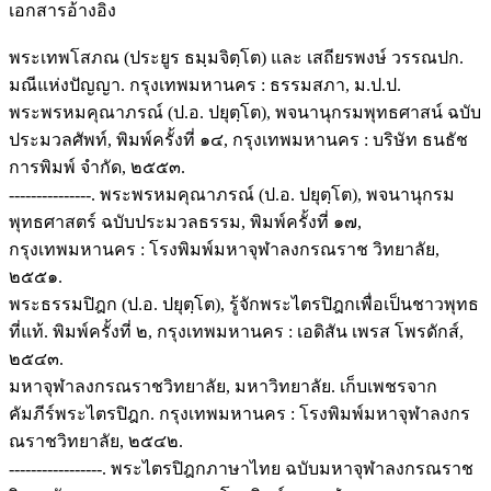
เอกสารอ้างอิง
พระเทพโสภณ (ประยูร ธมฺมจิตฺโต) และ เสถียรพงษ์ วรรณปก.
มณีแห่งปัญญา. กรุงเทพมหานคร : ธรรมสภา, ม.ป.ป.
พระพรหมคุณาภรณ์ (ป.อ. ปยุตฺโต), พจนานุกรมพุทธศาสน์ ฉบับ
ประมวลศัพท์, พิมพ์ครั้งที่ ๑๔, กรุงเทพมหานคร : บริษัท ธนธัช
การพิมพ์ จำกัด, ๒๕๕๓.
---------------. พระพรหมคุณาภรณ์ (ป.อ. ปยุตฺโต), พจนานุกรม
พุทธศาสตร์ ฉบับประมวลธรรม, พิมพ์ครั้งที่ ๑๗,
กรุงเทพมหานคร : โรงพิมพ์มหาจุฬาลงกรณราช วิทยาลัย,
๒๕๕๑.
พระธรรมปิฎก (ป.อ. ปยุตฺโต), รู้จักพระไตรปิฎกเพื่อเป็นชาวพุทธ
ที่แท้. พิมพ์ครั้งที่ ๒, กรุงเทพมหานคร : เอดิสัน เพรส โพรดักส์,
๒๕๔๓.
มหาจุฬาลงกรณราชวิทยาลัย, มหาวิทยาลัย. เก็บเพชรจาก
คัมภีร์พระไตรปิฎก. กรุงเทพมหานคร : โรงพิมพ์มหาจุฬาลงกร
ณราชวิทยาลัย, ๒๕๔๒.
-----------------. พระไตรปิฎกภาษาไทย ฉบับมหาจุฬาลงกรณราช