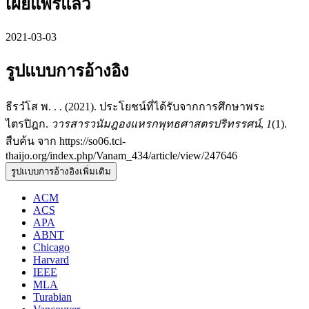
เผยแพร่แล้ว
2021-03-03
รูปแบบการอ้างอิง
ธีรวํโส พ. . . (2021). ประโยชน์ที่ได้รับจากการศึกษาพระ
ไตรปิฎก.
วารสารวนัมฎองแหรกพุทธศาสตรปริทรรศน์
,
1
(1).
สืบค้น จาก https://so06.tci-
thaijo.org/index.php/Vanam_434/article/view/247646
รูปแบบการอ้างอิงเพิ่มเติม
ACM
ACS
APA
ABNT
Chicago
Harvard
IEEE
MLA
Turabian