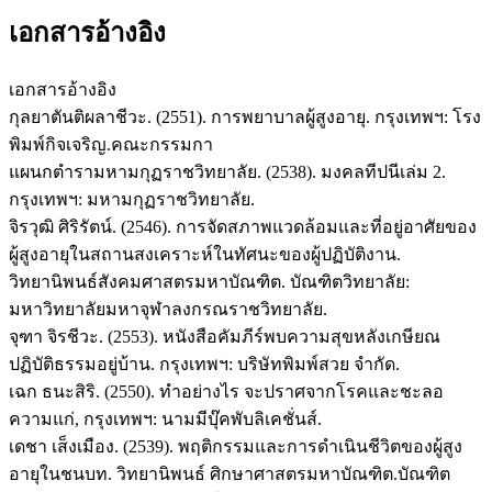
เอกสารอ้างอิง
เอกสารอ้างอิง
กุลยาตันติผลาชีวะ. (2551). การพยาบาลผู้สูงอายุ. กรุงเทพฯ: โรง
พิมพ์กิจเจริญ.คณะกรรมกา
แผนกตำรามหามกุฏราชวิทยาลัย. (2538). มงคลทีปนีเล่ม 2.
กรุงเทพฯ: มหามกุฏราชวิทยาลัย.
จิรวุฒิ ศิริรัตน์. (2546). การจัดสภาพแวดล้อมและที่อยู่อาศัยของ
ผู้สูงอายุในสถานสงเคราะห์ในทัศนะของผู้ปฏิบัติงาน.
วิทยานิพนธ์สังคมศาสตรมหาบัณฑิต. บัณฑิตวิทยาลัย:
มหาวิทยาลัยมหาจุฬาลงกรณราชวิทยาลัย.
จุฑา จิรชีวะ. (2553). หนังสือคัมภีร์พบความสุขหลังเกษียณ
ปฏิบัติธรรมอยู่บ้าน. กรุงเทพฯ: บริษัทพิมพ์สวย จำกัด.
เฉก ธนะสิริ. (2550). ทำอย่างไร จะปราศจากโรคและชะลอ
ความแก่, กรุงเทพฯ: นามมีบุ๊คพับลิเคชั่นส์.
เดชา เส็งเมือง. (2539). พฤติกรรมและการดำเนินชีวิตของผู้สูง
อายุในชนบท. วิทยานิพนธ์ ศิกษาศาสตรมหาบัณฑิต.บัณฑิต