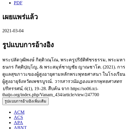
PDF
เผยแพร่แล้ว
2021-03-04
รูปแบบการอ้างอิง
พระปลัดวุฒิพงษ์ กิตฺติวณฺโณ, พระครูปริยัติพัชรธรรม, พระมหา
ธนกร กิตฺติปฺญฺโญ, & พระสมุห์ชาญชัย ญาณชาโต. (2021). การ
ดูแลสุขภาวะของผู้สูงอายุตามหลักพระพุทธศาสนา ในโรงเรียน
ผู้สูงอายุจังหวัดเพชรบูรณ์.
วารสารวนัมฎองแหรกพุทธศาสตร
ปริทรรศน์
,
6
(1), 19–28. สืบค้น จาก https://so06.tci-
thaijo.org/index.php/Vanam_434/article/view/247700
รูปแบบการอ้างอิงเพิ่มเติม
ACM
ACS
APA
ABNT