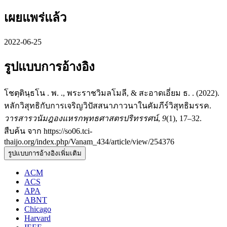
เผยแพร่แล้ว
2022-06-25
รูปแบบการอ้างอิง
โชตฺตินฺธโน . พ. ., พระราชวิมลโมลี, & สะอาดเอี่ยม ธ. . (2022).
หลักวิสุทธิกับการเจริญวิปัสสนาภาวนาในคัมภีร์วิสุทธิมรรค.
วารสารวนัมฎองแหรกพุทธศาสตรปริทรรศน์
,
9
(1), 17–32.
สืบค้น จาก https://so06.tci-
thaijo.org/index.php/Vanam_434/article/view/254376
รูปแบบการอ้างอิงเพิ่มเติม
ACM
ACS
APA
ABNT
Chicago
Harvard