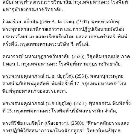
ฉบับมหาจุฬาลงกรณราชวิทยาลัย. กรุงเทพมหานคร: โรงพิมพ์
มหาจุฬาลงกรณราชวิทยาลัย.
ปิเตอร์ เอ. แจ็กสัน (peter A. Jackson). (1991). พุทธทาสภิกขุ
พระพุทธศาสนานิกายเถรวาท และการปฏิรูปเชิงนวสมัยนิยม
ประเทศไทย. แปลและเรียบเรียงโดย มงคล เดชนครินทร์. พิมพ์
ครั้งที่ 2. กรุงเทพมหานคร: บริษัท วี. พริ้นห์.
คณาจารย์ มหามกุฎราชวิทยาลัย. (2535). วิสุทธิมรรคแปล ภาค
1 ตอน 1. กรุงเทพมหานคร: โรงพิมพ์มหามกุฎราชวิทยาลัย.
พระพรหมคุณาภรณ์ (ป.อ. ปยุตฺโต). (2554). พจนานุกรมพุทธ
ศาสน์ ฉบับประมูลศัพท์. พิมพ์ครั้งที่ 17. กรุงเทพมหานคร: โรง
พิมพ์พุทธศาสนาของธรรมสภา.
พระพรหมคุณาภรณ์ (ป.อ.ปยุตฺโต). (2551). พุทธธรรม. พิมพ์ครั้ง
ที่ 15. กรุงเทพมหานคร: โรงพิมพ์ บริษัทสหธรรมิก จำกัด,
พระสิริชัย เขมจิตฺโต (เรืองธารา). (2560). “ศึกษาหลักธรรมและ
การปฏิบัติวิปัสสนาภาวนาในฉฉักกสูตร”. วิทยานิพนธ์พุทธ