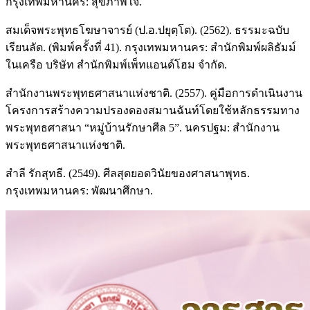
กรุงเทพมหานคร: สุขภาพใจ.
สมเด็จพระพุทธโฆษาจารย์ (ป.อ.ปยุตฺโต). (2562). ธรรมะฉบับ
เรียนลัด. (พิมพ์ครั้งที่ 41). กรุงเทพมหานคร: สำนักพิมพ์ผลิธัมม์
ในเครือ บริษัท สำนักพิมพ์เพ็ทแอนด์โฮม จำกัด.
สำนักงานพระพุทธศาสนาแห่งชาติ. (2557). คู่มือการดำเนินงาน
โครงการสร้างความปรองดองสมานฉันท์โดยใช้หลักธรรมทาง
พระพุทธศาสนา “หมู่บ้านรักษาศีล 5”. นครปฐม: สำนักงาน
พระพุทธศาสนาแห่งชาติ.
สำลี รักสุทธี. (2549). ศีลสุดยอดวินัยของศาสนาพุทธ.
กรุงเทพมหานคร: พัฒนาศึกษา.