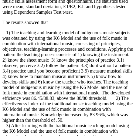
music skills assessment form and questionnaire.The statistics used
were mean, standard deviation, E1/E2, E.I. and hypothesis tested
using Dependent Samples Test t-test.
The results showed that
1) The teaching and learning model of indigenous music subjects
was obtained by using the K6 Model and the use of folk music in
combination with international music, consisting of principles,
objectives, teaching-learning processes and conditions. Applying the
pattern the teaching process consists of 1) knowing the instrument.
2) know the sheet music 3) know the principles of practice 3.1)
observe, perceive 3.2) follow the pattern 3.3) do it without a pattern
3.4) practice until you become proficient 3.5) measure musical skills
4) know how to maintain musical instruments 5) know how to
develop skills and 6) know the teacher who teaches. The teaching
model of indigenous music by using the K6 Model and the use of
folk music in combination with international music. The developed
efficiency was 86.45/88.83, above the 80/80 threshold. 2) The
effectiveness index of the traditional music teaching model using the
K6 Model and the use of folk music in combination with
international music. Knowledge increased by 83.96%, which was
higher than the threshold of .50.
3) After learning with the traditional music teaching model using
the K6 Model and the use of folk music in combination with