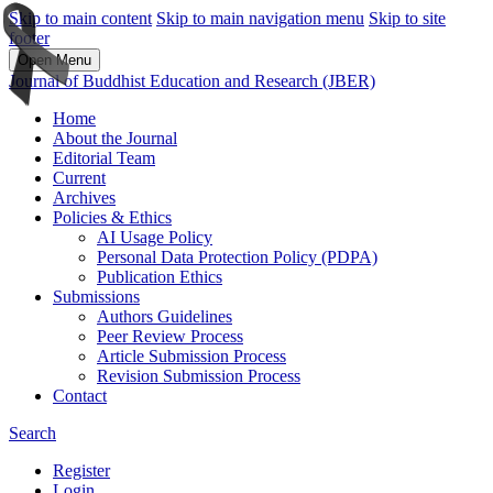
Skip to main content
Skip to main navigation menu
Skip to site
footer
Open Menu
Journal of Buddhist Education and Research (JBER)
Home
About the Journal
Editorial Team
Current
Archives
Policies & Ethics
AI Usage Policy
Personal Data Protection Policy (PDPA)
Publication Ethics
Submissions
Authors Guidelines
Peer Review Process
Article Submission Process
Revision Submission Process
Contact
Search
Register
Login