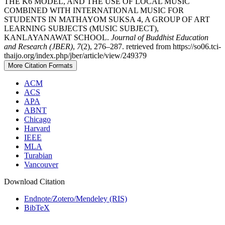
THE K6 MODEL, AND THE USE OF LOCAL MUSIC
COMBINED WITH INTERNATIONAL MUSIC FOR
STUDENTS IN MATHAYOM SUKSA 4, A GROUP OF ART
LEARNING SUBJECTS (MUSIC SUBJECT),
KANLAYANAWAT SCHOOL.
Journal of Buddhist Education
and Research (JBER)
,
7
(2), 276–287. retrieved from https://so06.tci-
thaijo.org/index.php/jber/article/view/249379
More Citation Formats
ACM
ACS
APA
ABNT
Chicago
Harvard
IEEE
MLA
Turabian
Vancouver
Download Citation
Endnote/Zotero/Mendeley (RIS)
BibTeX