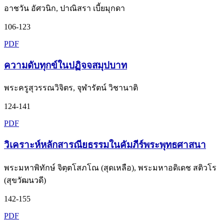
อาชวัน อัศวนิก, ปาณิสรา เบี้ยมุกดา
106-123
PDF
ความดับทุกข์ในปฏิจจสมุปบาท
พระครูสุวรรณวิจิตร, จุฬารัตน์ วิชานาติ
124-141
PDF
วิเคราะห์หลักสารณียธรรมในคัมภีร์พระพุทธศาสนา
พระมหาพิทักษ์ จิตฺตโสภโณ (สุดเหลือ), พระมหาอดิเดช สติวโร
(สุขวัฒนวดี)
142-155
PDF