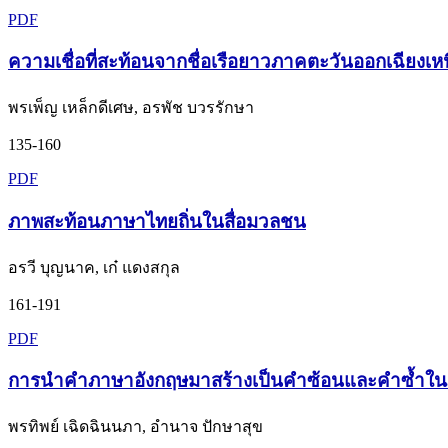
PDF
ความเชื่อที่สะท้อนจากชื่อเรือยาวภาคตะวันออกเฉียงเห
พรเพ็ญ เหล็กดีเศษ, อรพัช บวรรักษา
135-160
PDF
ภาพสะท้อนภาษาไทยถิ่นในสื่อมวลชน
อรวี บุญนาค, เก๋ แดงสกุล
161-191
PDF
การนำคำภาษาอังกฤษมาสร้างเป็นคำซ้อนและคำซ้ำใ
พรทิพย์ เฉิดฉินนภา, อำนาจ ปักษาสุข