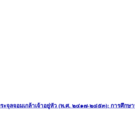
ะจุลจอมเกล้าเจ้าอยู่หัว (พ.ศ. ๒๔๑๗-๒๔๕๓): การศึกษา