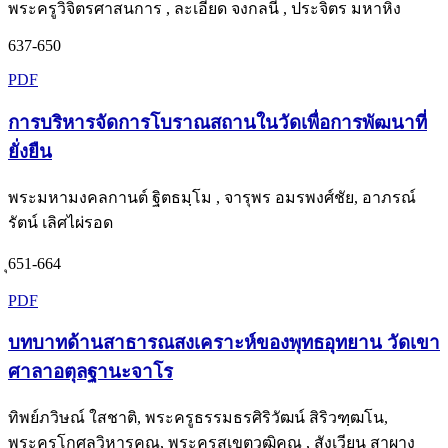
พระครูวิจิตรศาสนการ , ละเอียด จงกลนี , ประจิตร มหาหิง
637-650
PDF
การบริหารจัดการโบราณสถานในวัดเพื่อการพัฒนาที่
ยั่งยืน
พระมหามงคลกานต์ ฐิตธมฺโม , จารุพร อมรพงศ์ชัย, อาภรณ์
รัตน์ เลิศไผ่รอด
ุ651-664
PDF
บทบาทด้านสาธารณสงเคราะห์ของพุทธอุทยาน วัดเขา
ศาลาอตุลฐานะจาโร
ทิพย์ภวิษณ์ ใสชาติ, พระครูธรรมธรศิริวัฒน์ สิริวฑฺฒโน,
พระครูโกศลวิหารคุณ, พระครูสุเขตวุฒิคุณ , สังเวียน สาผาง