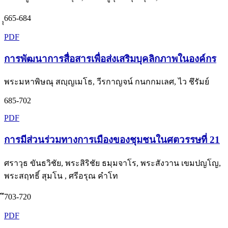
ุุ665-684
PDF
การพัฒนาการสื่อสารเพื่อส่งเสริมบุคลิกภาพในองค์กร
พระมหาพิษณุ สญฺญเมโธ, วีรกาญจน์ กนกกมเลศ, ไว ชึรัมย์
685-702
PDF
การมีส่วนร่วมทางการเมืองของชุมชนในศตวรรษที่ 21
ศราวุธ ขันธวิชัย, พระสิริชัย ธมฺมจาโร, พระสังวาน เขมปญโญ,
พระสฤทธิ์ สุมโน , ศรีอรุณ คำโท
ึ703-720
PDF