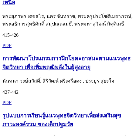
เหนือ
พระสุภาพร เตชธโร, นคร จันทราช, พระครูประโชติเมธาภรณ์,
พระอธิการสุทธิศักดิ์ สมฺปณฺณเมธี, พระมหาสุวัฒน์ กิตฺติเมธี
415-426
PDF
การพัฒนาโปรแกรมการฝึกโยคะอาสนะตามแนวพุทธ
จิตวิทยา เพื่อเพิ่มพฤฒิพลังในผู้สูงอายุ
นันทนา วงษ์สวัสดิ์, สิริวัฒน์ ศรีเครือดง , ประยูร สุยะใจ
427-442
PDF
รูปแบบการเรียนรู้แนวพุทธจิตวิทยาเพื่อส่งเสริมสุข
ภาวะองค์รวม ของเด็กปฐมวัย