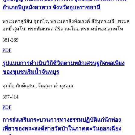
อำเภอพิบูลมังสาหาร จังหวัดอุบลราชธานี
พระมหาสุริยัน อุตตโร, พระมหาสิงห์ณรงค์ สิรินฺทรเมธี , พระส
ฤทธิ์ สุมโน, พระพัฒนพล สิริสุวณฺโณ, พระวงษ์ทอง สุภทฺโท
381-369
PDF
รูปแบบการดำเนินวิถีชีวิตตามหลักเศรษฐกิจพอเพียง
ของชุมชนริมน้ำจันทบูร
ศุภกิจ ภักดีแสน , จิตสุดา คำมุงคุณ
397-414
PDF
การส่งเสริมกระบวนการทางธรรมปฏิบัติแก่นักท่อง
เที่ยวของพระสงฆ์สายวัดป่าในภาคตะวันออกเฉียง