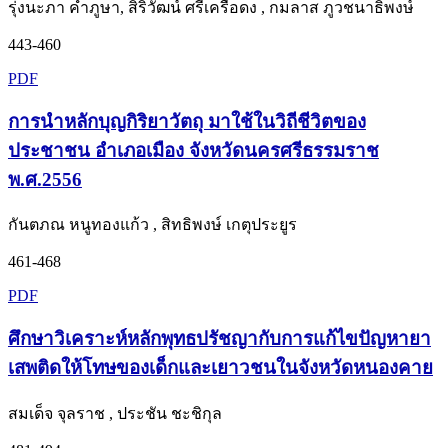
รุ่งนะภา คำภูษา, สิริวัฒน์ ศรีเครือดง , กมลาส ภูวชนาธิพงษ์
443-460
PDF
การนำหลักบุญกิริยาวัตถุ มาใช้ในวิถีชีวิตของ
ประชาชน อำเภอเมือง จังหวัดนครศรีธรรมราช
พ.ศ.2556
กันตภณ หนูทองแก้ว , สิทธิพงษ์ เกตุประยูร
461-468
PDF
ศึกษาวิเคราะห์หลักพุทธปรัชญากับการแก้ไขปัญหายา
เสพติดให้โทษของเด็กและเยาวชนในจังหวัดหนองคาย
สมเด็จ จุลราช , ประชัน ชะชิกุล