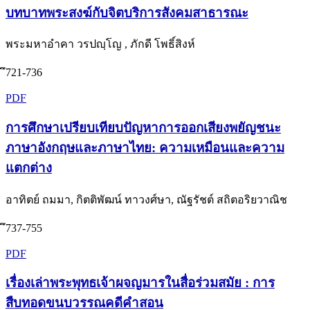
บทบาทพระสงฆ์กับจิตบริการสังคมสาธารณะ
พระมหาอำคา วรปญฺโญ , ภักดี โพธิ์สิงห์
ึ721-736
PDF
การศึกษาเปรียบเทียบปัญหาการออกเสียงพยัญชนะ
ภาษาอังกฤษและภาษาไทย: ความเหมือนและความ
แตกต่าง
อาทิตย์ ถมมา, กิตติพัฒน์ ทาวงศ์ษา, ณัฐรัชต์ สถิตอริยวาณิช
ึ737-755
PDF
เรื่องเล่าพระพุทธเจ้าผจญมารในสื่อร่วมสมัย : การ
สืบทอดขนบวรรณคดีคำสอน