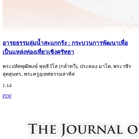
อารยธรรมลุ่มน้ำสะแกกรัง : กระบวนการพัฒนาเพื่อ
เป็นแหล่งท่องเที่ยวเชิงศรัทธา
พระปลัดพุฒิพงษ์ พุทฺธิวํโส (กล่ำทวี), ประคอง มาโต, พระวชิร
สุตสุนทร, พระครูอุเทศธรรมสาทิส
1-14
PDF