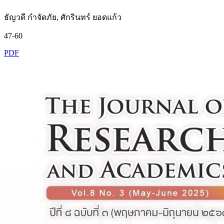
ธัญวดี กำจัดภัย, ศักรินทร์ ยอดแก้ว
47-60
PDF