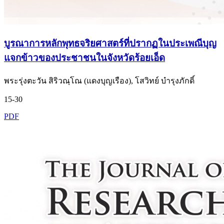
บูรณาการหลักพุทธจริยศาสตร์ที่ปรากฏในประเพณีบุญ
แจกข้าวของประชาชนในจังหวัดร้อยเอ็ด
พระรุ่งตะวัน สิริวณฺโณ (แดงบุญเรือง), โสวิทย์ บำรุงภักดิ์
15-30
PDF