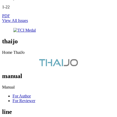
1-22
PDF
View All Issues
thaijo
Home ThaiJo
manual
Manual
For Author
For Reviewer
line