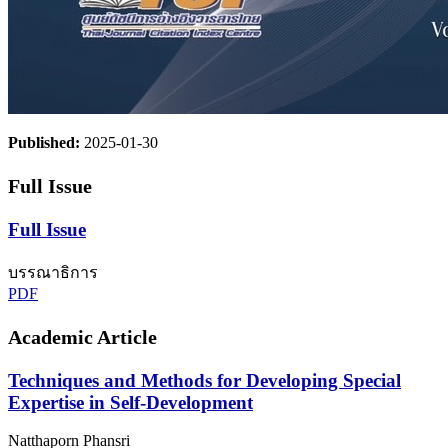
Published:
2025-01-30
Full Issue
Full Issue
บรรณาธิการ
PDF
Academic Article
Techniques and Methods for Developing Special
Expertise in Self-Development
Natthaporn Phansri