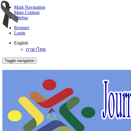
Main Navigation
Main Content
Sidebar
Register
Login
English
ภาษาไทย
Toggle navigation