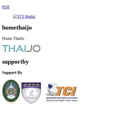
PDF
homethaijo
Home ThaiJo
supportby
Support By