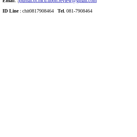
Emai
l. :
journal.of.mcu.ubon.review@gmail.com
ID Line
: chit0817908464
Tel
. 081-7908464